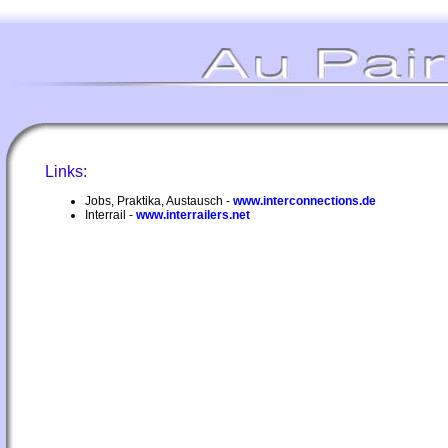
Links:
Jobs, Praktika, Austausch -
www.interconnections.de
Interrail -
www.interrailers.net