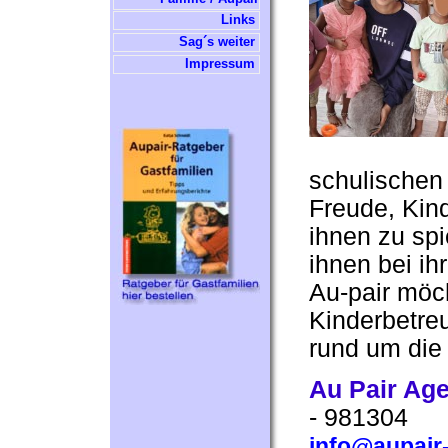
Links
Sag´s weiter
Impressum
schulischen
Freude, Kind
ihnen zu sp
ihnen bei ih
Au-pair möch
Kinderbetre
rund um die 
Au Pair Ag
- 981304
info@aupair-