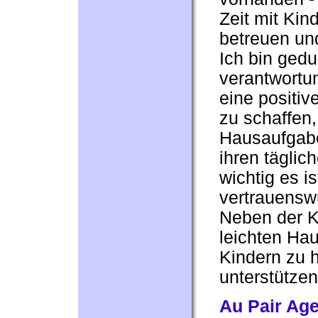
Zeit mit Kin
betreuen und
Ich bin gedu
verantwortu
eine positiv
zu schaffen,
Hausaufgabe
ihren täglic
wichtig es is
vertrauenswü
Neben der Ki
leichten Ha
Kindern zu h
unterstützen
Au Pair Ag