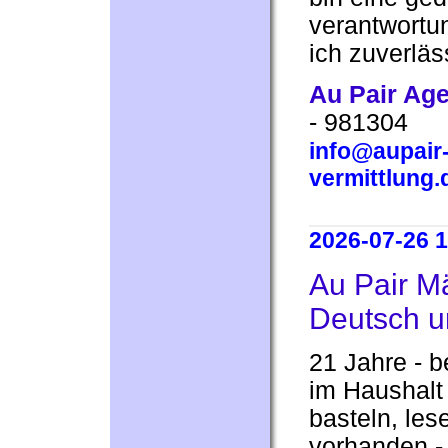
verantwortu
ich zuverläss
Au Pair Ag
- 981304
info@aupair-
vermittlung.
2026-07-26 1
Au Pair Mä
Deutsch u
21 Jahre - be
im Haushalt
basteln, les
vorhanden - 