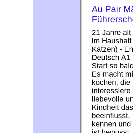
Au Pair M
Führersch
21 Jahre alt 
im Haushalt
Katzen) - En
Deutsch A1 
Start so bal
Es macht mi
kochen, die
interessiere
liebevolle u
Kindheit da
beeinflusst
kennen und 
ist bewusst,