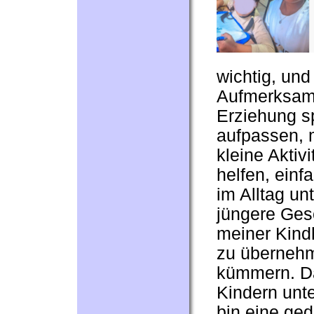
wichtig, und
Aufmerksamk
Erziehung sp
aufpassen, m
kleine Akti
helfen, einf
im Alltag un
jüngere Ges
meiner Kindh
zu übernehm
kümmern. Da
Kindern unte
bin eine ged