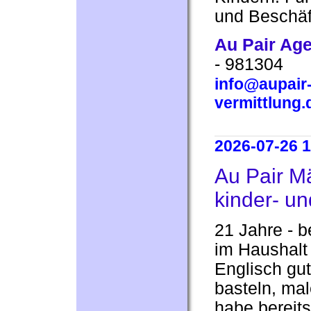
und Beschäf
Au Pair Ag
- 981304
info@aupair-
vermittlung.
2026-07-26 1
Au Pair M
kinder- und
21 Jahre - be
im Haushalt 
Englisch gut
basteln, mal
habe bereits