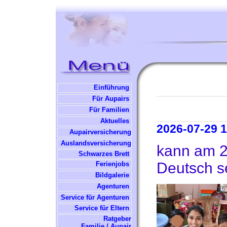
Einführung
Für Aupairs
Für Familien
Aktuelles
2026-07-29 1
Aupairversicherung
Auslandsversicherung
kann am 2
Schwarzes Brett
Deutsch se
Ferienjobs
Bildgalerie
Agenturen
Service für Agenturen
Service für Eltern
Ratgeber
Familie / Aupair