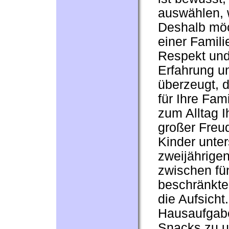
auswählen, 
Deshalb möc
einer Famili
Respekt und 
Erfahrung un
überzeugt, d
für Ihre Fam
zum Alltag Ih
großer Freud
Kinder unter
zweijährigen
zwischen fü
beschränkte
die Aufsicht
Hausaufgabe
Snacks zu un