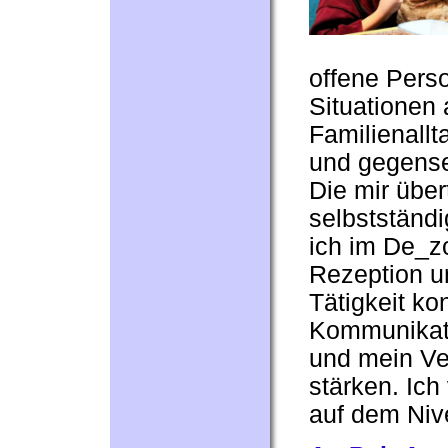
offene Pers
Situationen
Familienallt
und gegensei
Die mir übe
selbstständi
ich im De_z
Rezeption u
Tätigkeit ko
Kommunikati
und mein Ve
stärken. Ic
auf dem Niv