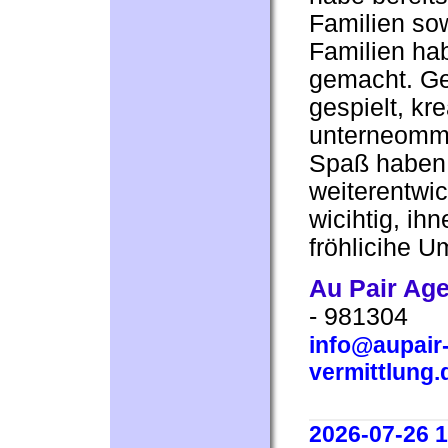
Familien sow
Familien ha
gemacht. Ge
gespielt, kr
unterneomme
Spaß haben,
weiterentwi
wicihtig, ih
fröhlicihe 
Au Pair Ag
- 981304
info@aupair-
vermittlung.
2026-07-26 1